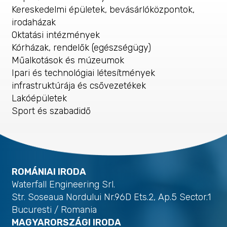
Kereskedelmi épületek, bevásárlóközpontok,
irodaházak
Oktatási intézmények
Kórházak, rendelők (egészségügy)
Műalkotások és múzeumok
Ipari és technológiai létesítmények
infrastruktúrája és csővezetékek
Lakóépületek
Sport és szabadidő
ROMÁNIAI IRODA
Waterfall Engineering Srl.
Str. Soseaua Nordului Nr.96D Ets.2, Ap.5 Sector.1
Bucuresti / Romania
MAGYARORSZÁGI IRODA