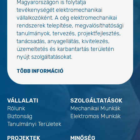
Magyarországon is folytatja
tevékenységét elektromechanikai
vállalkozóként. A cég elektromechanikai
rendszerek telepítése, megvalósíthatósági
tanulmányok, tervezés, projektfejlesztés,
tanácsadás, anyagellátás, kivitelezés,
üzemeltetés és karbantartás területén
nyújt szolgáltatásokat.
TÖBB INFORMÁCIÓ
VÁLLALATI
SZOLGÁLTATÁSOK
Rólunk
Mechanikai Munkák
Biztonság
Elektromos Munkák
Tanulmányi Területek
PROJEKTEK
MINŐSÉG